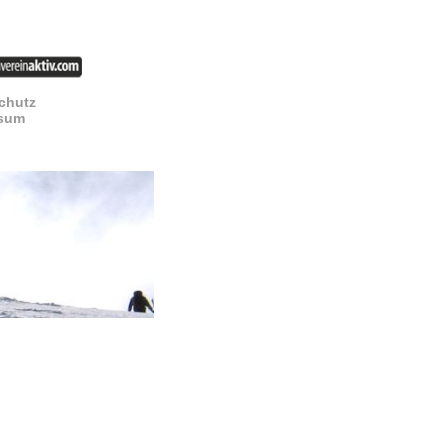
chutz
sum