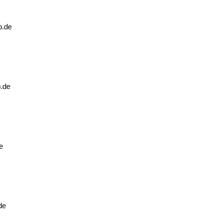
b.de
b.de
e
de